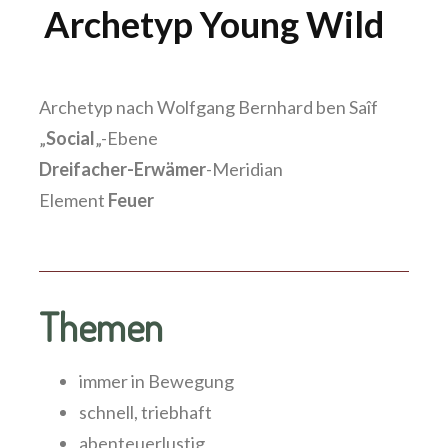
Archetyp Young Wild
Archetyp nach Wolfgang Bernhard ben Saîf
„
Social
„-Ebene
Dreifacher-Erwämer
-Meridian
Element
Feuer
Themen
immer in Bewegung
schnell, triebhaft
abenteuerlustig