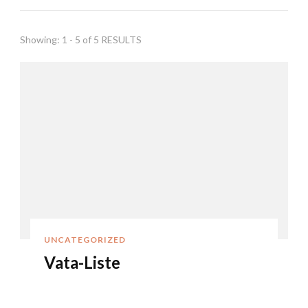
Showing: 1 - 5 of 5 RESULTS
UNCATEGORIZED
Vata-Liste