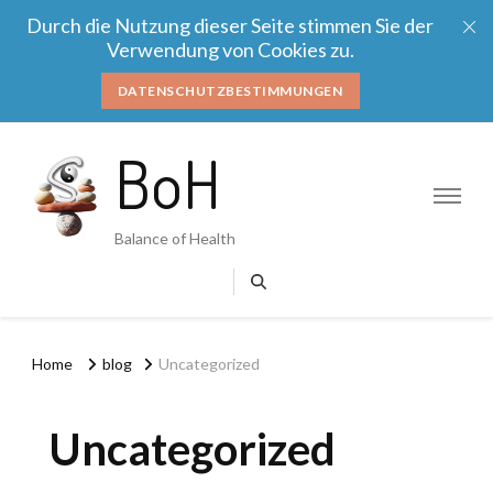
Durch die Nutzung dieser Seite stimmen Sie der
Verwendung von Cookies zu.
DATENSCHUTZBESTIMMUNGEN
BoH
Balance of Health
Home
blog
Uncategorized
Uncategorized