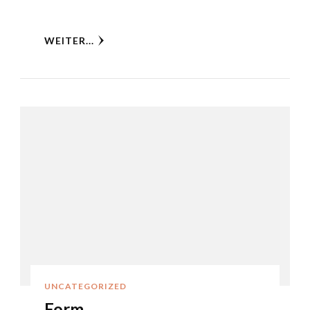
WEITER...
UNCATEGORIZED
Form