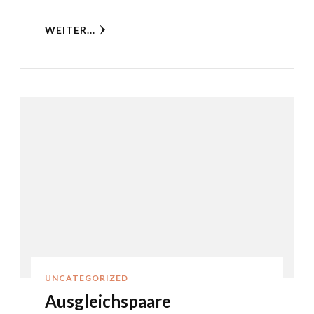
WEITER...
UNCATEGORIZED
Ausgleichspaare