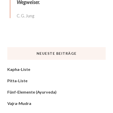
Wegweiser.
C. G. Jung
NEUESTE BEITRÄGE
Kapha-Liste
Pitta-Liste
Fünf-Elemente (Ayurveda)
Vajra-Mudra