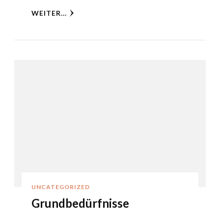
WEITER...
UNCATEGORIZED
Grundbedürfnisse