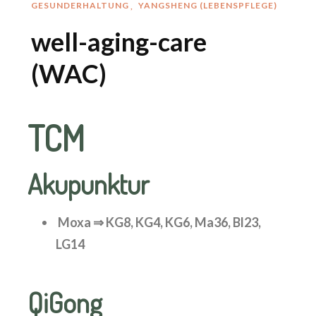
GESUNDERHALTUNG
YANGSHENG (LEBENSPFLEGE)
well-aging-care
(WAC)
TCM
Akupunktur
Moxa ⇒ KG8, KG4, KG6, Ma36, Bl23,
LG14
QiGong