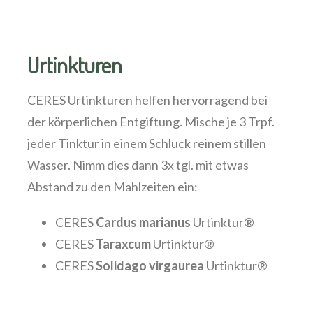
Urtinkturen
CERES Urtinkturen helfen hervorragend bei
der körperlichen Entgiftung. Mische je 3 Trpf.
jeder Tinktur in einem Schluck reinem stillen
Wasser. Nimm dies dann 3x tgl. mit etwas
Abstand zu den Mahlzeiten ein:
CERES
Cardus marianus
Urtinktur®
CERES
Taraxcum
Urtinktur®
CERES
Solidago virgaurea
Urtinktur®