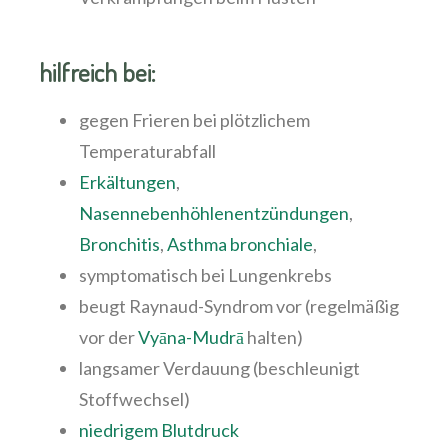
hilfreich bei:
gegen Frieren bei plötzlichem
Temperaturabfall
Erkältungen
,
Nasennebenhöhlenentzündungen
,
Bronchitis
,
Asthma bronchiale
,
symptomatisch bei Lungenkrebs
beugt Raynaud-Syndrom vor (regelmäßig
vor der
Vyāna-Mudrā
halten)
langsamer Verdauung (beschleunigt
Stoffwechsel)
niedrigem Blutdruck