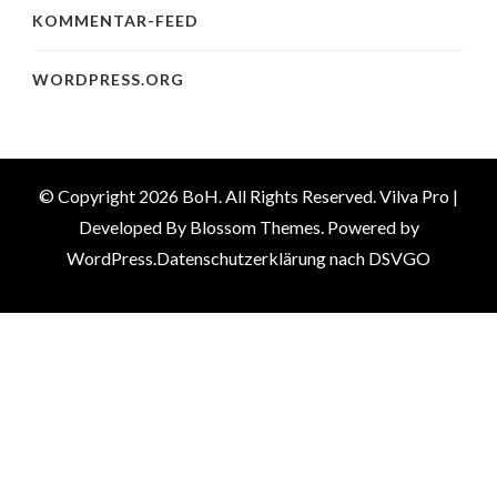
KOMMENTAR-FEED
WORDPRESS.ORG
© Copyright 2026
BoH
. All Rights Reserved.
Vilva Pro |
Developed By
Blossom Themes
.
Powered by
WordPress
.
Datenschutzerklärung nach DSVGO