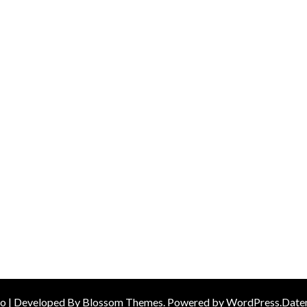
ro | Developed By
Blossom Themes
.
Powered by
WordPress
.
Date