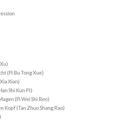
ression
 Xu)
icht (Pi Bu Tong Xue)
Xia Xian)
Han Shi Kun PI)
Magen (Pi Wei Shi Ren)
den Kopf (Tan Zhuo Shang Rao)
)