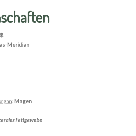
nschaften
脾
eas-Meridian
organ
:
Magen
szerales Fettgewebe