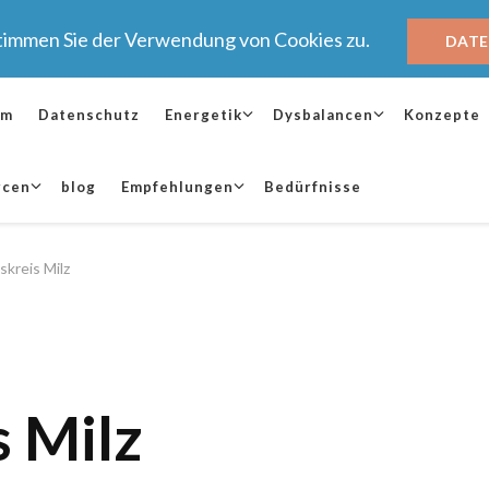
stimmen Sie der Verwendung von Cookies zu.
DAT
um
Datenschutz
Energetik
Dysbalancen
Konzepte
rcen
blog
Empfehlungen
Bedürfnisse
skreis Milz
s Milz