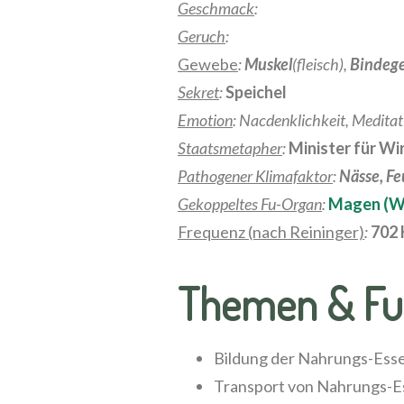
Geschmack
:
Geruch
:
Gewebe
:
Muskel
(fleisch),
Bindeg
Sekret
:
Speichel
Emotion
: Nacdenklichkeit, Meditat
Staatsmetapher
:
Minister für Wi
Pathogener Klimafaktor
:
Nässe, Fe
Gekoppeltes Fu-Organ
:
Magen (W
Frequenz (nach Reininger)
:
702 
Themen & Fu
Bildung der Nahrungs-Essen
Transport von Nahrungs-Es