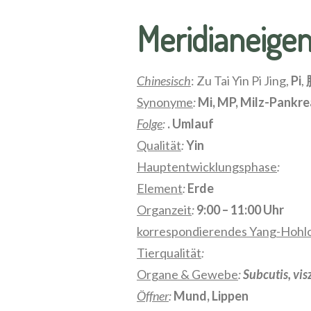
Meridianeige
Chinesisch
: Zu Tai Yin Pi Jing,
Pi
,
Synonyme
:
Mi, MP, Milz-Pankr
Folge
:
. Umlauf
Qualität
:
Yin
Hauptentwicklungsphase
:
Element
:
Erde
Organzeit
:
9:00 – 11:00 Uhr
korrespondierendes Yang-Hohl
Tierqualität
:
Organe & Gewebe
:
Subcutis, vi
Öffner
:
Mund, Lippen