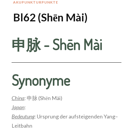
AKUPUNKTURPUNKTE
Bl62 (Shēn Mài)
申脉 - Shēn Mài
Synonyme
China
: 申脉 (Shēn Mài)
Japan
:
Bedeutung
: Ursprung der aufsteigenden Yang–
Leitbahn